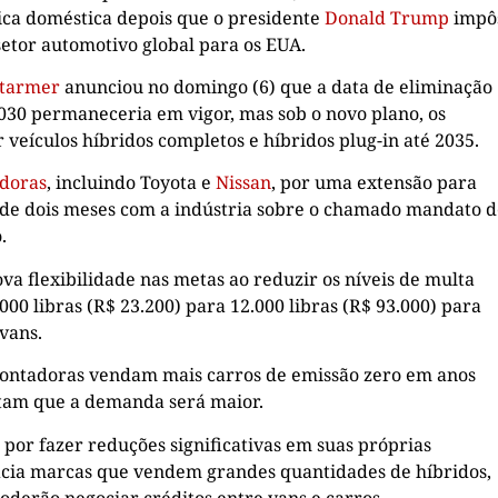
tica doméstica depois que o presidente
Donald Trump
impô
setor automotivo global para os EUA.
Starmer
anunciou no domingo (6) que a data de eliminação
2030 permaneceria em vigor, mas sob o novo plano, os
 veículos híbridos completos e híbridos plug-in até 2035.
doras
, incluindo Toyota e
Nissan
, por uma extensão para
a de dois meses com a indústria sobre o chamado mandato 
.
a flexibilidade nas metas ao reduzir os níveis de multa
00 libras (R$ 23.200) para 12.000 libras (R$ 93.000) para
 vans.
ntadoras vendam mais carros de emissão zero em anos
itam que a demanda será maior.
o por fazer reduções significativas em suas próprias
ficia marcas que vendem grandes quantidades de híbridos,
oderão negociar créditos entre vans e carros.