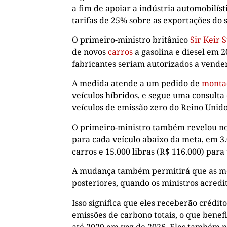
a fim de apoiar a indústria automobilís
tarifas de 25% sobre as exportações do 
O primeiro-ministro britânico
Sir Keir 
de novos
carros
a gasolina e diesel em 
fabricantes seriam autorizados a vender
A medida atende a um pedido de
monta
veículos híbridos, e segue uma consult
veículos de emissão zero do Reino Unido
O primeiro-ministro também revelou nov
para cada veículo abaixo da meta, em 3.0
carros e 15.000 libras (R$ 116.000) para
A mudança também permitirá que as mo
posteriores, quando os ministros acred
Isso significa que eles receberão crédit
emissões de carbono totais, o que bene
até 2029 em vez de 2026. Eles também p