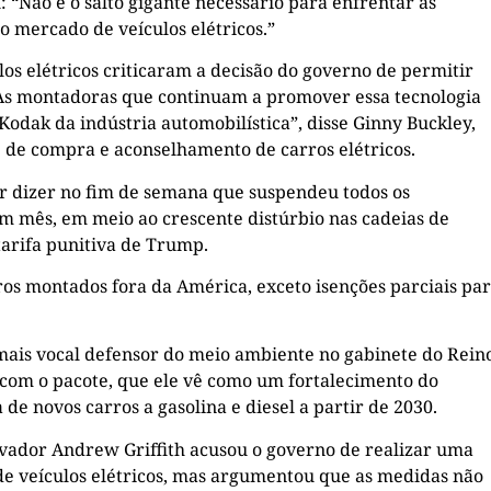
: “Não é o salto gigante necessário para enfrentar as
 mercado de veículos elétricos.”
los elétricos criticaram a decisão do governo de permitir
“As montadoras que continuam a promover essa tecnologia
Kodak da indústria automobilística”, disse Ginny Buckley,
te de compra e aconselhamento de carros elétricos.
r dizer no fim de semana que suspendeu todos os
 mês, em meio ao crescente distúrbio nas cadeias de
tarifa punitiva de Trump.
rros montados fora da América, exceto isenções parciais pa
 mais vocal defensor do meio ambiente no gabinete do Rein
to com o pacote, que ele vê como um fortalecimento do
de novos carros a gasolina e diesel a partir de 2030.
vador Andrew Griffith acusou o governo de realizar uma
de veículos elétricos, mas argumentou que as medidas não