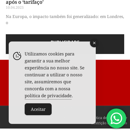
após o ‘tarifaço’
10.04.2025
Na Europa, o impacto também foi generalizado: em Londres,
o
Utilizamos cookies para
garantir a sua melhor
experiência no nosso site. Se
continuar a utilizar o nosso
site, assumiremos que
concorda com a nossa
política de privacidade
.
Todos os Direitos Reservados © 2025
Aceitar
Fale conosco
Anunciar
Termos de uso
Política de privacidade
Restrição de conteúdo