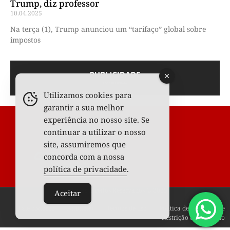
Trump, diz professor
10.04.2025
Na terça (1), Trump anunciou um “tarifaço” global sobre
impostos
Utilizamos cookies para
garantir a sua melhor
experiência no nosso site. Se
continuar a utilizar o nosso
site, assumiremos que
concorda com a nossa
política de privacidade
.
Todos os Direitos Reservados © 2025
Aceitar
Fale conosco
Anunciar
Termos de uso
Política de privacidade
Restrição de conteúdo