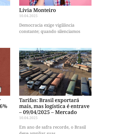
Lívia Monteiro
10.04.2025
Democracia exige vigilância
constante; quando silenciamos
r
Tarifas: Brasil exportará
76%
mais, mas logística é entrave
– 09/04/2025 – Mercado
10.04.2025
Em ano de safra recorde, o Brasil
deve ampliar suas