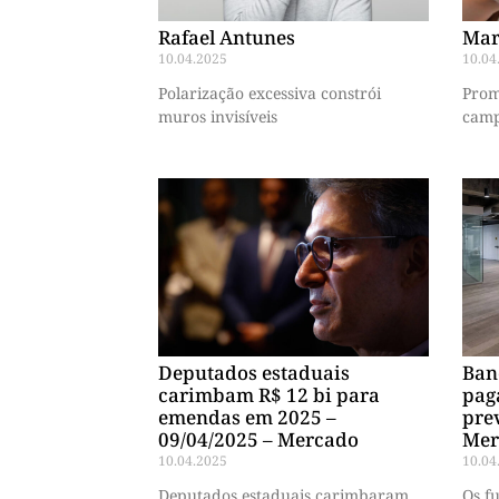
Rafael Antunes
Mar
10.04.2025
10.04
Polarização excessiva constrói
Prom
muros invisíveis
camp
Deputados estaduais
Ban
carimbam R$ 12 bi para
pag
emendas em 2025 –
prev
09/04/2025 – Mercado
Mer
10.04.2025
10.04
Deputados estaduais carimbaram
Os f