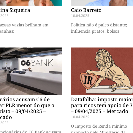
ina Siqueira
Caio Barreto
.2025
10.04.2025
essas vazias brilham em
Política não é palco distante;
anhas;
influencia pratos, bolsos
cários acusam C6 de
Datafolha: imposto maio
ar PLR menor do que o
para ricos tem apoio de 
isto – 09/04/2025 –
– 09/04/2025 – Mercado
cado
10.04.2025
.2025
O Imposto de Renda mínimo
uncionários do C6 Bank acusam
proposto pelo Ministério da