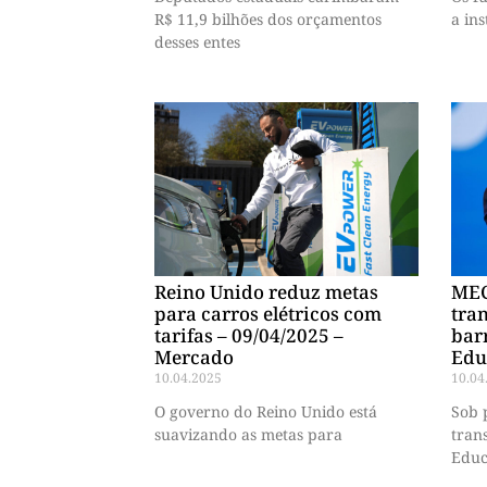
R$ 11,9 bilhões dos orçamentos
a ins
desses entes
Reino Unido reduz metas
MEC
para carros elétricos com
tra
tarifas – 09/04/2025 –
bar
Mercado
Edu
10.04.2025
10.04
O governo do Reino Unido está
Sob 
suavizando as metas para
tran
Educ